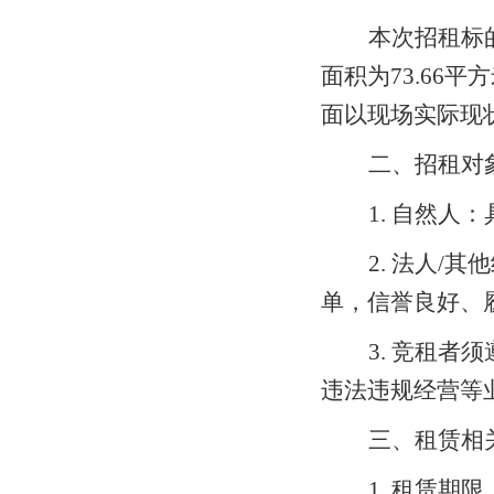
本次招租标
面积为
73
.
66
平方
面以现场实际现
二、招租对
1
. 自然人
2
. 法人/
单，信誉良好、
3
. 竞租者
违法违规经营等
三、租赁相
1
. 租赁期限