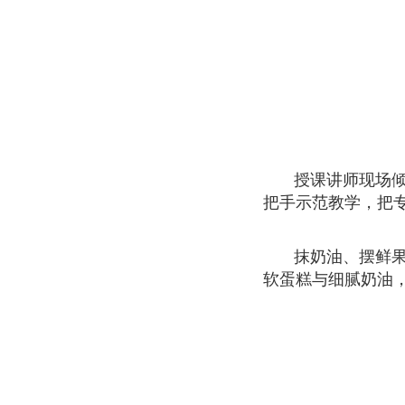
授课讲师现场
把手示范教学，把
抹奶油、摆鲜
软蛋糕与细腻奶油