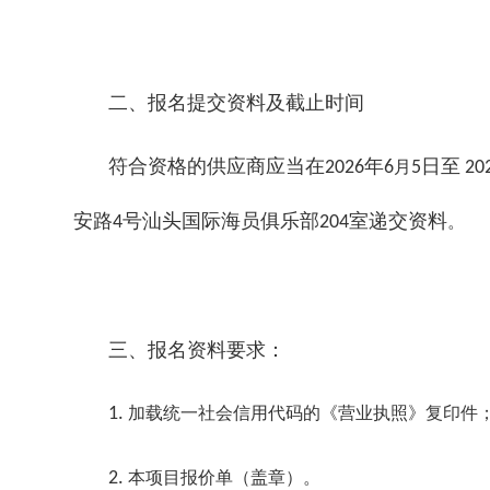
二、报名提交资料及截止时间
符合资格的供应商应当在
年
日至
2026
6
月
5
20
安路
号汕头国际海员俱乐部
室递交资料
4
204
。
三、报名资料要求：
1.
加载统一社会信用代码的《营业执照》复印件
2.
本项目报价单（盖章）。