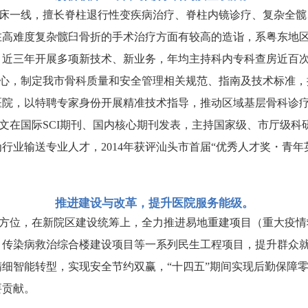
床一线，擅长脊柱退行性变疾病治疗、脊柱内镜诊疗、复杂全髋
在高难度复杂髋臼骨折的手术治疗方面有较高的造诣，系粤东地
，近三年开展多项新技术、新业务，年均主持科内专科查房近百
制中心，制定我市骨科质量和安全管理相关规范、指南及技术标准
医院，以特聘专家身份开展精准技术指导，推动区域基层骨科诊
文在国际SCI期刊、国内核心期刊发表，主持国家级、市厅级科
行业输送专业人才，2014年获评汕头市首届“优秀人才奖・青年
推进建设与改革，提升医院服务能级。
方位，在新院区建设统筹上，全力推进易地重建项目（重大疫情
、传染病救治综合楼建设项目等一系列民生工程项目，提升群众
细智能转型，实现安全节约双赢，“十四五”期间实现后勤保障
要贡献。