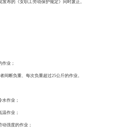
务院发布的《女职工劳动保护规定》同时废止。
的作业；
者间断负重、每次负重超过25公斤的作业。
冷水作业；
低温作业；
劳动强度的作业；
。