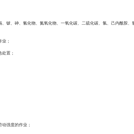
镉、铍、砷、氰化物、氮氧化物、一氧化碳、二硫化碳、氯、己内酰胺、
作业；
急处置；
劳动强度的作业；