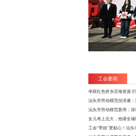
际劳动节关爱一线职工慰问活动
工会要闻
汕头市劳动模范倪泽遂：
汕头市劳动模范姜伟：深耕
女儿考上北大，他请全城
工会“带娃”更贴心！汕