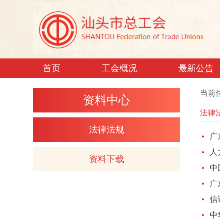
首页
工会概况
最新公告
当前
资料中心
法律
法律法规
·
广
·
人
资料下载
·
中
·
广
·
信
·
中