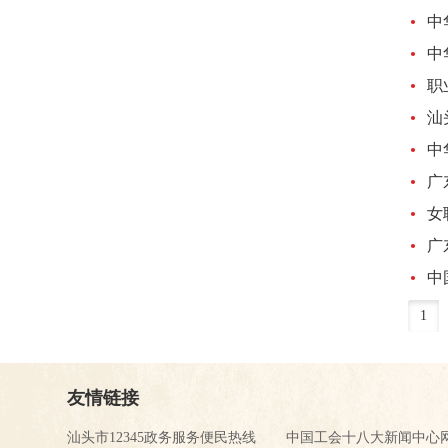
·
中
·
中
·
职
·
汕
·
中
·
广
·
女
·
广
·
中
1
友情链接
汕头市12345政务服务便民热线
中国工会十八大新闻中心